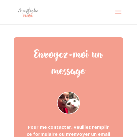
Envoyez-moi un
message
Pour me contacter, veuillez remplir
ce formulaire
ou m’envoyer un email